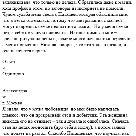
запаниковала, что только не делала. Обратилась даже к магии,
хотя профан в этом, но заговоры из интернета не помогли.
Чудом судьба меня свела с Наташей, которая объяснила мне,
что я легко отделалась, потому что заигрывания с магией
могут навредить семье неопытного «мага». Но у меня семьи
нет, а себе не успела навредить. Наташа помогла мне –
сделали ритуал на деньги, вскоре моего начальника перевели,
а меня повысили. Наташа говорит, что это только начало, и
очень хочется верить!
Ольга
ж
Одинцово
Александра
ж
г. Москва
Я знала, что у мужа любовница, но мне было наплевать –
главное, что он прекрасный отец и добытчик. Эта женщина
никогда его не отнимет – так я думала и ошибалась. Сначала
стал на детях экономить (про себя я молчу), а потом заявил,
что подаёт на развод. Спасибо Наташеньке, что научила, как