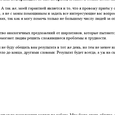
А так же, моей гарантией является и то, что я провожу приём у с
о, а не с моим помощником и задать все интересующие вас вопро
ах, так как я могу помочь только не большому числу людей за оп
во аналогичных предложений от шарлатанов, которые пытаются 
 помогают людям решить сложившиеся проблемы и трудности.
не буду обещать вам результата в тот же день, но тем не менее н
ело до конца, другими словами: Результат будет всегда, а уж на 
аться на незамужних коллег по работе. Мне было очень обидно, 