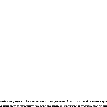
шей ситуации. На столь часто задаваемый вопрос: « А какие гара
м или нет, приходите ко мне на приём, звоните и только после л