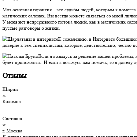
Моя основная гарантия – это судьбы людей, которым я помогла. 
магических салонах. Вы всегда можете связаться со мной личн
У меня нет непрерывного потока людей, как в магических салон
пустые разговоры о жизни.
К сожалению, в Интернете большинст
доверие к тем специалистам, которые, действительно, честно
Если я возьмусь за решение вашей проблемы, я 
будет происходить. И если я возьмусь вам помочь, то я доведу д
Отзывы
Ширин
ж
Коломна
Светлана
ж
г. Москва
Я сильно подурнела после рождения дочки, муж начал заглядыв