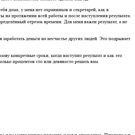
ебя дома, у меня нет охранников и секретарей, как в
сы на протяжении всей работы и после наступления результата.
ределённый отрезок времени. Для меня важен результат, а не
заработать деньги на несчастье других людей. Это подрывает
азову конкретные сроки, когда наступит результат и как это
сколько процентов сто или девяносто решать вам.
но я не могла ничего поделать и руки опускались. Плюнула я и