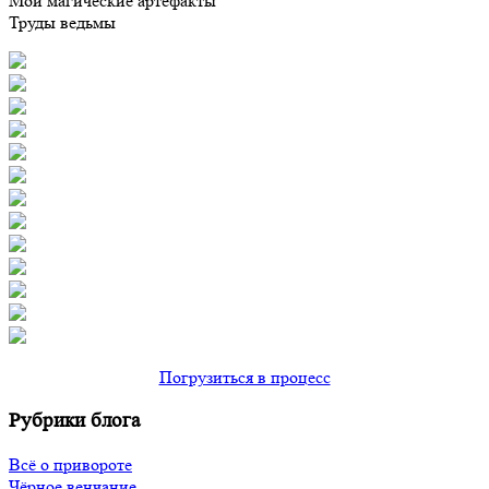
Мои магические артефакты
Труды ведьмы
Погрузиться в процесс
Рубрики блога
Всё о привороте
Чёрное венчание