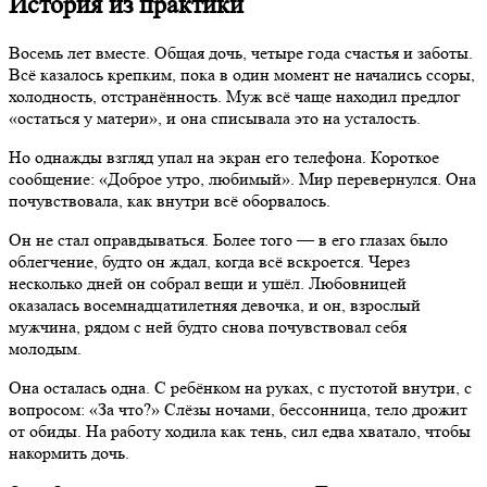
История из практики
Восемь лет вместе. Общая дочь, четыре года счастья и заботы.
Всё казалось крепким, пока в один момент не начались ссоры,
холодность, отстранённость. Муж всё чаще находил предлог
«остаться у матери», и она списывала это на усталость.
Но однажды взгляд упал на экран его телефона. Короткое
сообщение: «Доброе утро, любимый». Мир перевернулся. Она
почувствовала, как внутри всё оборвалось.
Он не стал оправдываться. Более того — в его глазах было
облегчение, будто он ждал, когда всё вскроется. Через
несколько дней он собрал вещи и ушёл. Любовницей
оказалась восемнадцатилетняя девочка, и он, взрослый
мужчина, рядом с ней будто снова почувствовал себя
молодым.
Она осталась одна. С ребёнком на руках, с пустотой внутри, с
вопросом: «За что?» Слёзы ночами, бессонница, тело дрожит
от обиды. На работу ходила как тень, сил едва хватало, чтобы
накормить дочь.