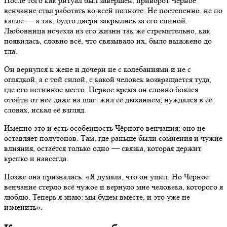
После того как ритуал был завершён, приворот Чёрное
венчание стал работать во всей полноте. Не постепенно, не по
капле — а так, будто двери закрылись за его спиной.
Любовница исчезла из его жизни так же стремительно, как
появилась, словно всё, что связывало их, было выжжено до
тла.
Он вернулся к жене и дочери не с колебаниями и не с
оглядкой, а с той силой, с какой человек возвращается туда,
где его истинное место. Первое время он словно боялся
отойти от неё даже на шаг: жил её дыханием, нуждался в её
словах, искал её взгляд.
Именно это и есть особенность Чёрного венчания: оно не
оставляет полутонов. Там, где раньше были сомнения и чужие
влияния, остаётся только одно — связка, которая держит
крепко и навсегда.
Позже она призналась: «Я думала, что он ушёл. Но Чёрное
венчание стерло всё чужое и вернуло мне человека, которого я
люблю. Теперь я знаю: мы будем вместе, и это уже не
изменить».