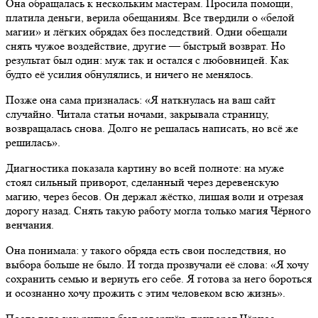
Она обращалась к нескольким мастерам. Просила помощи,
платила деньги, верила обещаниям. Все твердили о «белой
магии» и лёгких обрядах без последствий. Одни обещали
снять чужое воздействие, другие — быстрый возврат. Но
результат был один: муж так и остался с любовницей. Как
будто её усилия обнулялись, и ничего не менялось.
Позже она сама призналась: «Я наткнулась на ваш сайт
случайно. Читала статьи ночами, закрывала страницу,
возвращалась снова. Долго не решалась написать, но всё же
решилась».
Диагностика показала картину во всей полноте: на муже
стоял сильный приворот, сделанный через деревенскую
магию, через бесов. Он держал жёстко, лишая воли и отрезая
дорогу назад. Снять такую работу могла только магия Чёрного
венчания.
Она понимала: у такого обряда есть свои последствия, но
выбора больше не было. И тогда прозвучали её слова: «Я хочу
сохранить семью и вернуть его себе. Я готова за него бороться
и осознанно хочу прожить с этим человеком всю жизнь».