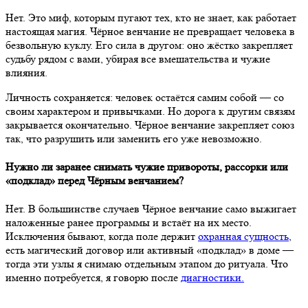
Нет. Это миф, которым пугают тех, кто не знает, как работает
настоящая магия. Чёрное венчание не превращает человека в
безвольную куклу. Его сила в другом: оно жёстко закрепляет
судьбу рядом с вами, убирая все вмешательства и чужие
влияния.
Личность сохраняется: человек остаётся самим собой — со
своим характером и привычками. Но дорога к другим связям
закрывается окончательно. Чёрное венчание закрепляет союз
так, что разрушить или заменить его уже невозможно.
Нужно ли заранее снимать чужие привороты, рассорки или
«подклад» перед Чёрным венчанием?
Нет. В большинстве случаев Чёрное венчание само выжигает
наложенные ранее программы и встаёт на их место.
Исключения бывают, когда поле держит
охранная сущность
,
есть магический договор или активный «подклад» в доме —
тогда эти узлы я снимаю отдельным этапом до ритуала. Что
именно потребуется, я говорю после
диагностики.