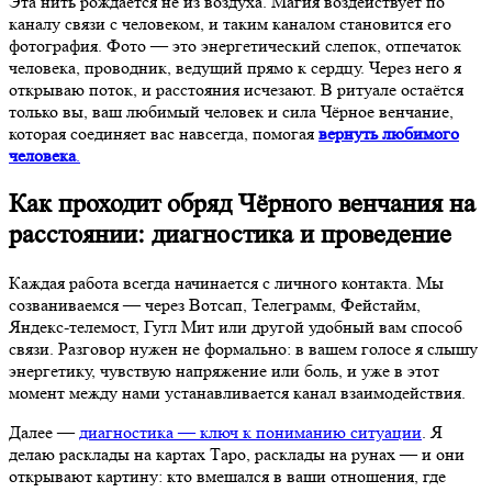
Эта нить рождается не из воздуха. Магия воздействует по
каналу связи с человеком, и таким каналом становится его
фотография. Фото — это энергетический слепок, отпечаток
человека, проводник, ведущий прямо к сердцу. Через него я
открываю поток, и расстояния исчезают. В ритуале остаётся
только вы, ваш любимый человек и сила Чёрное венчание,
которая соединяет вас навсегда, помогая
вернуть любимого
человека
.
Как проходит обряд Чёрного венчания на
расстоянии: диагностика и проведение
Каждая работа всегда начинается с личного контакта. Мы
созваниваемся — через Вотсап, Телеграмм, Фейстайм,
Яндекс-телемост, Гугл Мит или другой удобный вам способ
связи. Разговор нужен не формально: в вашем голосе я слышу
энергетику, чувствую напряжение или боль, и уже в этот
момент между нами устанавливается канал взаимодействия.
Далее —
диагностика — ключ к пониманию ситуации
. Я
делаю расклады на картах Таро, расклады на рунах — и они
открывают картину: кто вмешался в ваши отношения, где